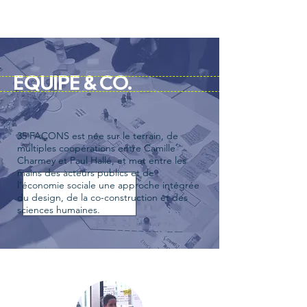
EQUIPE & CO.
35 FAÇONS est née sur le terrain, de
multiples coopérations entre Camille
Charmey et Paul Hallé, et met entre les
mains des acteurs publics et de
l’économie sociale une approche intégrée
du design, de la co-construction et des
sciences humaines.