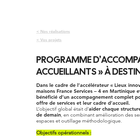
35 FAÇONS
EQUIPE & CO
< Nos réalisations
< Vos projets
PROGRAMME D’ACCOMPAG
ACCUEILLANTS » À DESTI
Dans le cadre de l’accélérateur « Lieux innov
maisons France Services – 4 en Martinique 
bénéficié d’un accompagnement complet pour
offre de services et leur cadre d’accueil.
L’objectif global était d’
aider chaque structur
de demain
, en combinant amélioration des s
espaces et outillage méthodologique.
Objectifs opérationnels :