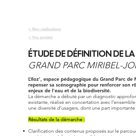
35 FAÇONS
EQUIPE & CO
< Nos réalisations
< Vos projets
ÉTUDE DE DÉFINITION DE L
GRAND PARC MIRIBEL-J
L’Iloz’, espace pédagogique du Grand Parc de 
repenser sa scénographie pour renforcer son rôl
enjeux de l’eau et de la biodiversité.
La démarche a débuté par un diagnostic approfo
existante, réalisé en concertation avec l’ensemble
une diversité d’usagers, dont une part importante 
Résultats de la démarche :
Clarification des contenus proposés sur le parcour