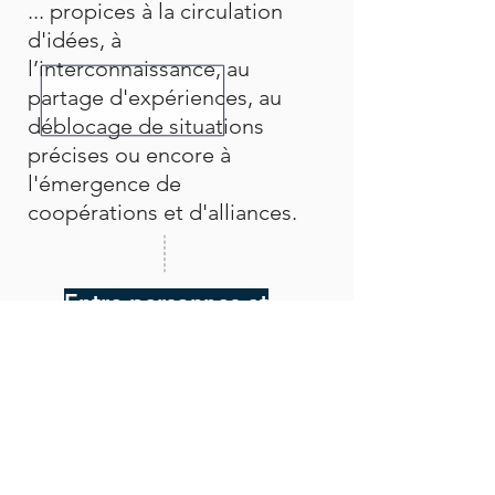
... propices à la circulation
d'idées, à
l’interconnaissance, au
partage d'expériences, au
déblocage de situations
précises ou encore à
l'émergence de
coopérations et d'alliances.
Entre personnes et
métiers
​
différents
pair
s,
d
écideurs,
encadrants,
chefs de projets..
.