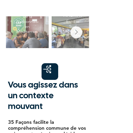
PLAN
2025 -
LOCAL
2040 PNR
HABITAT
de la
Narbonnaise
Espace
en
Sud
Méditerranée
Martinique
Vous agissez dans
un contexte
mouvant
35 Façons facilite la
compréhension commune
de vos