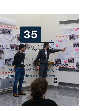
met entre les mains des acteurs
publics et de l'ESS
une méthode
intégrée
mêlant
design, co-
construction et sciences
humaines
CHARTE